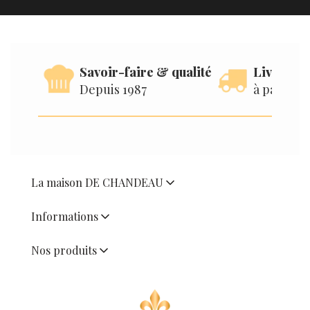
Savoir-faire & qualité
Livraison
Depuis 1987
à partir d
La maison DE CHANDEAU
Informations
Nos produits