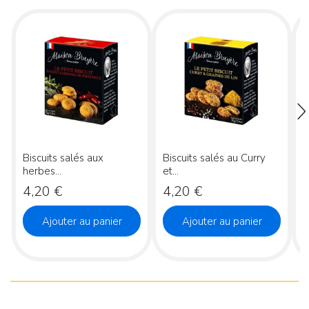
Biscuits salés aux
Biscuits salés au Curry
B
herbes...
et...
Prix
Prix
P
4,20 €
4,20 €
Ajouter au panier
Ajouter au panier