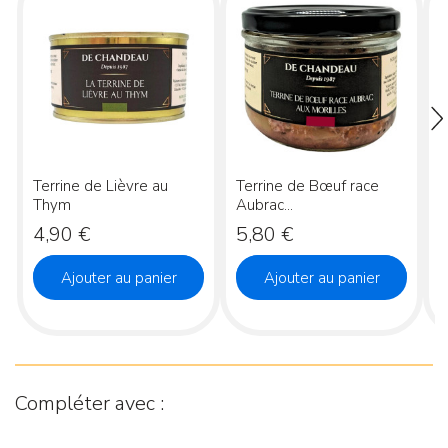
Terrine de Lièvre au
Terrine de Bœuf race
L
Thym
Aubrac...
3.
Prix
Prix
P
4,90 €
5,80 €
Ajouter au panier
Ajouter au panier
Compléter avec :