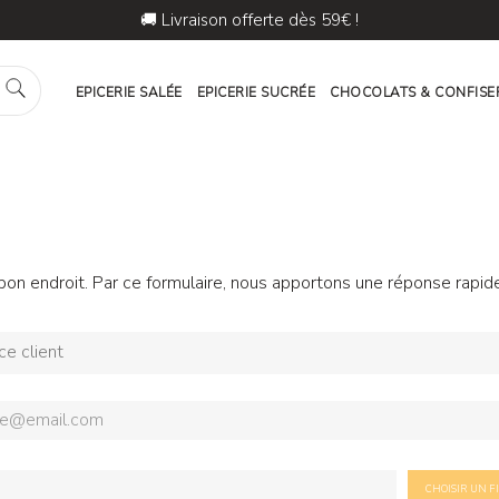
🚚 Livraison offerte dès 59€ !
🎁 5€ offert ! Abonnez-vous à la Newsletter
EPICERIE SALÉE
EPICERIE SUCRÉE
CHOCOLATS & CONFISE
bon endroit. Par ce formulaire, nous apportons une réponse rapid
CHOISIR UN F