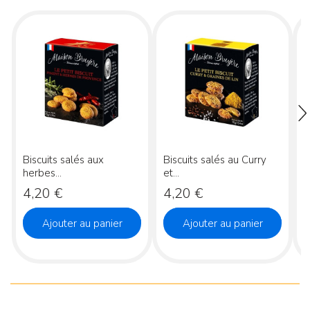
Biscuits salés aux
Biscuits salés au Curry
B
herbes...
et...
Prix
Prix
P
4,20 €
4,20 €
Ajouter au panier
Ajouter au panier