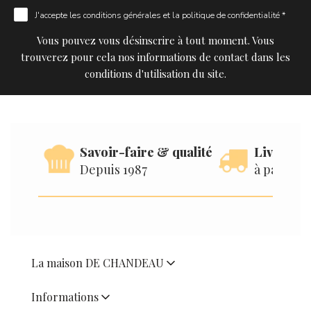
J'accepte les
conditions générales
et la
politique de confidentialité *
Vous pouvez vous désinscrire à tout moment. Vous
trouverez pour cela nos informations de contact dans les
conditions d'utilisation du site.
Savoir-faire & qualité
Livraison
Depuis 1987
à partir d
La maison DE CHANDEAU
Informations