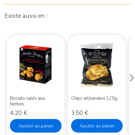
Existe aussi en :
Biscuits salés aux
Chips artisanales 125g
C
herbes...
Prix
Prix
P
4,20 €
3,50 €
Ajouter au panier
Ajouter au panier