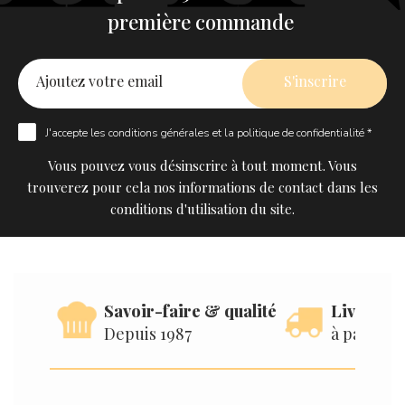
première commande
J'accepte les
conditions générales
et la
politique de confidentialité *
Vous pouvez vous désinscrire à tout moment. Vous
trouverez pour cela nos informations de contact dans les
conditions d'utilisation du site.
Savoir-faire & qualité
Livraison
Depuis 1987
à partir d