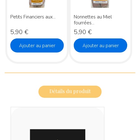
Petits Financiers aux...
Nonnettes au Miel
fourrées...
Prix
Prix
5,90 €
5,90 €
Ajouter au panier
Ajouter au panier
Détails du produit