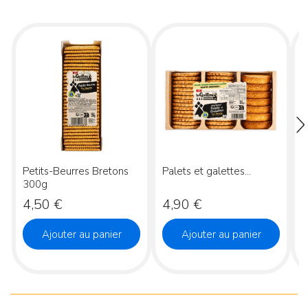
Petits-Beurres Bretons
Palets et galettes...
M
300g
Prix
Prix
P
4,50 €
4,90 €
Ajouter au panier
Ajouter au panier