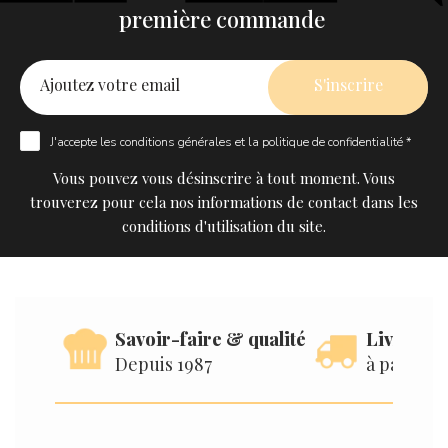
première commande
J'accepte les
conditions générales
et la
politique de confidentialité *
Vous pouvez vous désinscrire à tout moment. Vous
trouverez pour cela nos informations de contact dans les
conditions d'utilisation du site.
Savoir-faire & qualité
Livraison
Depuis 1987
à partir d