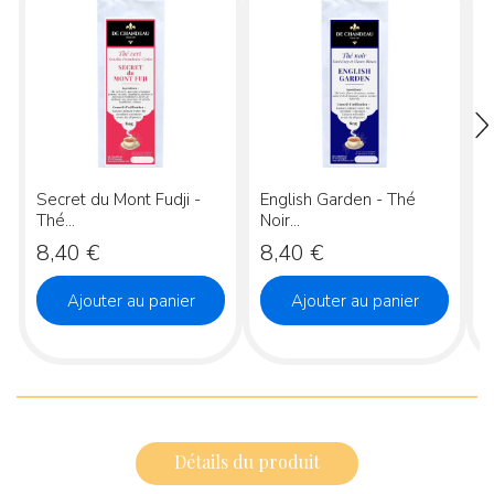
Secret du Mont Fudji -
English Garden - Thé
I
Thé...
Noir...
Prix
Prix
P
8,40 €
8,40 €
Ajouter au panier
Ajouter au panier
Détails du produit