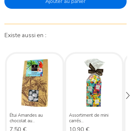
Ajouter au panier
Existe aussi en :
Étui Amandes au
Assortiment de mini
C
chocolat au...
carrés...
Prix
Prix
P
7,50 €
10,90 €