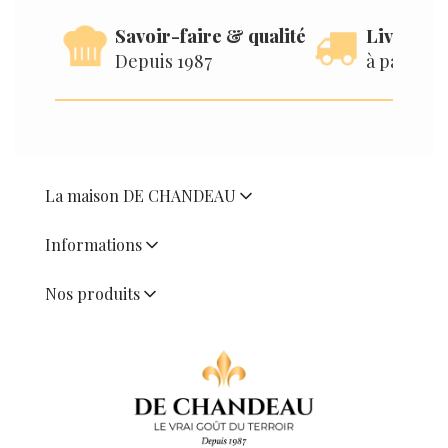
Savoir-faire & qualité
Livraison
Depuis 1987
à partir d
La maison DE CHANDEAU
Informations
Nos produits